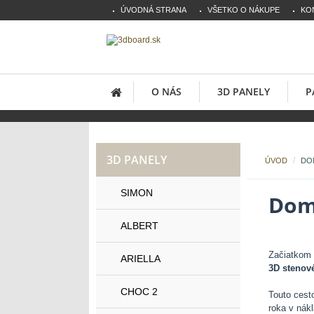
ÚVODNÁ STRANA
VŠETKO O NÁKUPE
KO
O NÁS
3D PANELY
P
3D PANELY
/
ÚVOD
DOM
SIMON
Dom 
ALBERT
Začiatkom 
ARIELLA
3D stenové
CHOC 2
Touto cest
roka v nákl