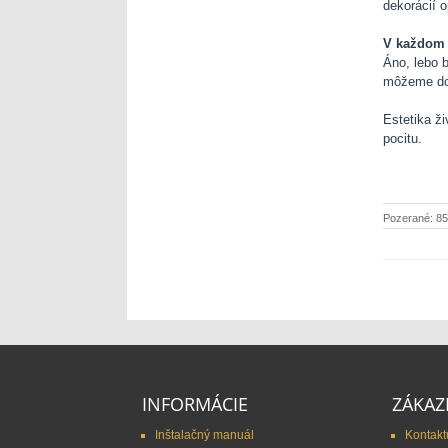
dekorácií 
V každom 
Áno, lebo b
môžeme dos
Estetika ž
pocitu.
Pozerané: 8
INFORMÁCIE
ZÁKAZ
Inštalačný manuál
Kontakt