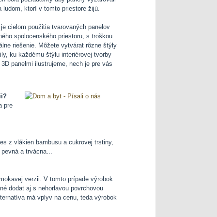
 ludom, ktorí v tomto priestore žijú.
 je cielom použitia tvarovaných panelov
iného spolocenského priestoru, s troškou
álne riešenie. Môžete vytvárat rôzne štýly
ly, ku každému štýlu interiérovej tvorby
s 3D panelmi ilustrujeme, nech je pre vás
ii?
a pre
s z vlákien bambusu a cukrovej trstiny,
 pevná a trvácna...
emokavej verzii. V tomto prípade výrobok
né dodat aj s nehorlavou povrchovou
lternatíva má vplyv na cenu, teda výrobok