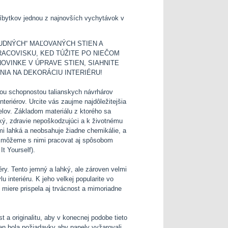
ríbytkov jednou z najnovších vychytávok v
UDNÝCH“ MAĽOVANÝCH STIEN A
ACOVISKU, KED TÚŽITE PO NIEČOM
OVINKE V ÚPRAVE STIEN, SIAHNITE
IA NA DEKORÁCIU INTERIÉRU!
nou schopnostou talianskych návrhárov
nteriérov. Urcite vás zaujme najdôležitejšia
elov. Základom materiálu z ktorého sa
cký, zdravie nepoškodzujúci a k životnému
lmi lahká a neobsahuje žiadne chemikálie, a
, môžeme s nimi pracovat aj spôsobom
t Yourself).
ry. Tento jemný a lahký, ale zároven velmi
 interiéru. K jeho velkej popularite vo
 miere prispela aj trvácnost a mimoriadne
 a originalitu, aby v konecnej podobe tieto
ien bola požiadavky aby panely vyžarovali