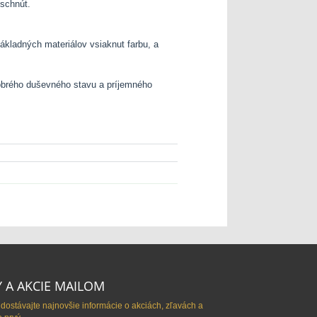
schnút.
základných materiálov vsiaknut farbu, a
 dobrého duševného stavu a príjemného
 A AKCIE MAILOM
 dostávajte najnovšie informácie o akciách, zľavách a