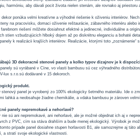
giu, harmóniu, aby dávali pocit života nielen stenám, ale rovnako aj priestoru a
 dekor ponúka velmi kreatívne a výhodné riešenie k oživeniu interiérov. Nech
steny na pracovisku, domaci oživenie reštaurácie, zábavného interiéru alebo 
i farebnom riešení môžete dosiahnut efektné a jedinecné, individuálne a origin
h stien vzbudzujúcich hlboký dojem až po diskrétnu eleganciu a bohaté detai
nely k realizácii krajších interiérov. Realizácie, ktorými toto „zoznámenie“ 
.
ábajú 3D dekoracné stenové panely a kolko typov dizajnov je k dispozíc
panely sú vyrábané v Cíne, vo vlasti bambusu sú cez výhradného distribútor
V-lux s.r.o.sú dodávané v 15 dekoroch.
ogický produkt.
tenový panel je vyrobený zo 100% ekologicky šetrného materiálu. Ide o zme
elmi lahká a neobsahuje žiadne chemikálie, a vdaka bambusu je zároven velmi
cné panely nepremokavé a nehorlavé?
y nie sú ani nepremokavé, ani nehorlavé, ale je možné objednat ich aj v nepr
vrch z PVC, cím sa stáva drahším a bude menej ekologický. Výrobok je mož
 tomto prípade panel dosiahne stupen horlavosti B1, ale samozrejme aj táto a
, a stratí svoje ekologické vlastnosti.