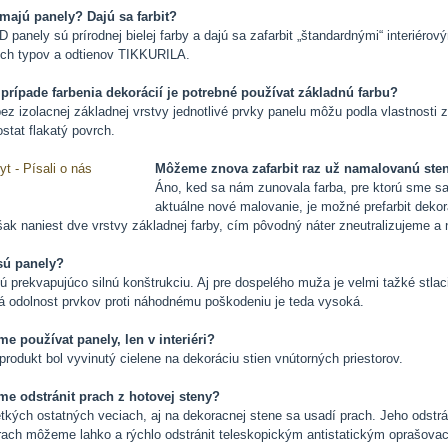
majú panely? Dajú sa farbit?
 panely sú prírodnej bielej farby a dajú sa zafarbit „štandardnými“ interiéro
ych typov a odtienov TIKKURILA.
rípade farbenia dekorácií je potrebné používat základnú farbu?
ez izolacnej základnej vrstvy jednotlivé prvky panelu môžu podla vlastnosti 
tat flakatý povrch.
Môžeme znova zafarbit raz už namalovanú ste
Áno, ked sa nám zunovala farba, pre ktorú sme sa 
aktuálne nové malovanie, je možné prefarbit dekor
šak naniest dve vrstvy základnej farby, cím pôvodný náter zneutralizujeme a
sú panely?
 prekvapujúco silnú konštrukciu. Aj pre dospelého muža je velmi tažké stlaci
 odolnost prvkov proti náhodnému poškodeniu je teda vysoká.
 používat panely, len v interiéri?
produkt bol vyvinutý cielene na dekoráciu stien vnútorných priestorov.
e odstránit prach z hotovej steny?
tkých ostatných veciach, aj na dekoracnej stene sa usadí prach. Jeho odstrá
ach môžeme lahko a rýchlo odstránit teleskopickým antistatickým oprašova