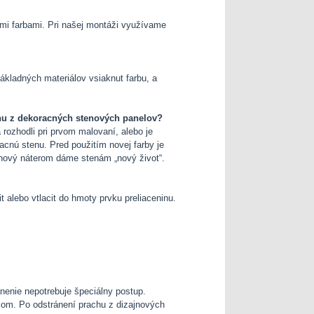
vými farbami. Pri našej montáži využívame
základných materiálov vsiaknut farbu, a
nu z dekoracných stenových panelov?
rozhodli pri prvom malovaní, alebo je
acnú stenu. Pred použitím novej farby je
 nový náterom dáme stenám „nový život“.
t alebo vtlacit do hmoty prvku preliaceninu.
nenie nepotrebuje špeciálny postup.
com. Po odstránení prachu z dizajnových