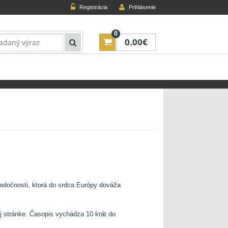
Registrácia
Prihlásenie
0
0.00€
ločnosti, ktorá do srdca Európy dováža
j stránke. Časopis vychádza 10 krát do