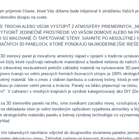
m príjemné čítanie, ktoré Vás dúfame bude inšpirovať k skrášleniu Vašich p
eriérového dizajnu na svete.
E TROCHA ALEBO VEĽMI VYSTÚPIŤ Z ATMOSFÉRY PRIEMERNÝCH, „N
YTVORIŤ JEDINEČNÉ PROSTREDIE VO VAŠOM DOMOVE ALEBO NA PR
O SÚ MAĽOVANÉ ČI TAPETOVANÉ STENY, SIAHNITE PO ABSOLÚTNEJ N
AČNÝCH 3D PANELOCH, KTORÉ PONÚKAJÚ NAJMODERNEJŠIE RIEŠEN
3D stenový panel je inovatívny americký nápad v spojení s tradicne uznáva
vé štýly ktoré využívajú netradicné materiálové a farebné riešenia do našich i
 o zdravotnej nezávadnosti pretože základný materiál na vytvarovanie 3D pan
ajnovo tvarujú vo velmi presných formách lisovacích strojov je 100% ekologi
šetrný materiál. Ide o zmes z vlákien bambusu a cukrovej trstiny, ktorá je ve
usu je zároven velmi pevná a trvácna. Panely sa lahko pripevnujú na stenu
m!“. V zahranicí v mnohých krajinách je výrobok kategorizovaný ako DIY (Do I
sa 3D stenového panelu na trhu, sme svedkami zaciatku novej, vzrušujúcej é
 na obkladanie stien je velmi trendovým spôsobom vyjadrenia atmosféry a štýlu
m ekologického materiálu panelu a šetrnej výrobnej technológie vo významnej
zhlad.
 tím talianskych návrhárov vdýchol do dizajnového stvárnenia panelov jemnost
 nielen dekoráciou steny. Základné zadanie pri kreovaní dizajnov obkladov st