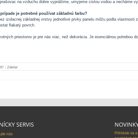
oprašovac na vzduchu dobre vyprášime, umyjeme cistou vodou a necháme vy
prípade je potrebné používat základnú farbu?
ez izolacnej základnej vrstvy jednotlivé prvky panelu môžu podla vlastnosti 
tat flakatý povrch.
ivotných priestorov je pre nás viac, než dekorácia. Je esenciálnou potrebou
597
Zdieľať
NÍCKY SERVIS
NOVINKY
Prihláste sa a
ujte nás