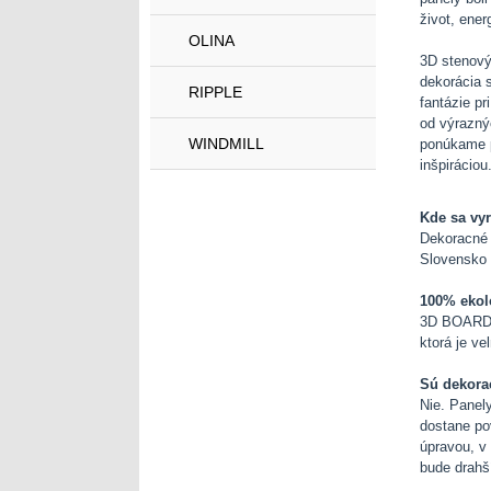
život, ener
OLINA
3D stenový
dekorácia 
RIPPLE
fantázie pr
od výraznýc
WINDMILL
ponúkame pa
inšpiráciou
Kde sa vyr
Dekoracné 
Slovensko 
100% ekol
3D BOARD s
ktorá je v
Sú dekora
Nie. Panel
dostane po
úpravou, v
bude drahší