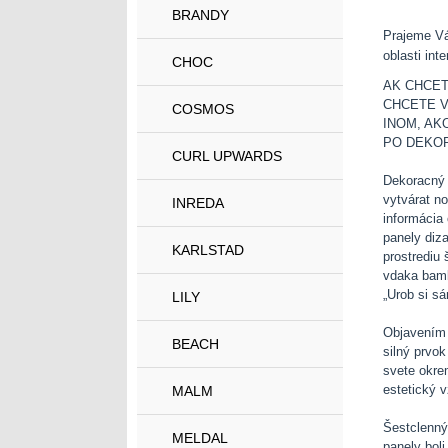
BRANDY
Prajeme Vá
oblasti int
CHOC
AK CHCET
CHCETE V
COSMOS
INOM, AK
PO DEKOR
CURL UPWARDS
Dekoracný 
vytvárat no
INREDA
informácia
panely diz
KARLSTAD
prostrediu 
vdaka bamb
„Urob si sá
LILY
Objavením 
BEACH
silný prvok
svete okre
estetický v
MALM
Šestclenný
MELDAL
panely boli