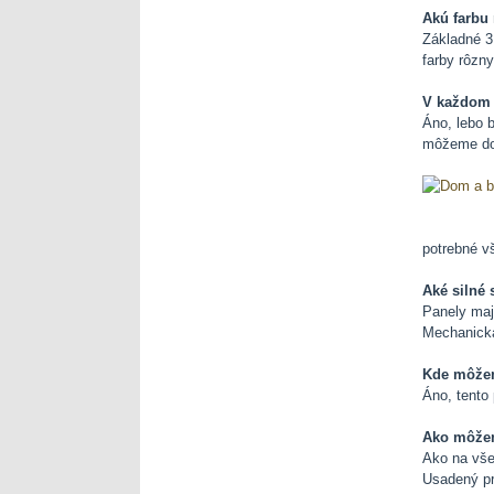
Akú farbu 
Základné 3D
farby rôzn
V každom p
Áno, lebo b
môžeme dos
potrebné v
Aké silné 
Panely majú
Mechanická
Kde môžeme
Áno, tento 
Ako môžem
Ako na vše
Usadený pr