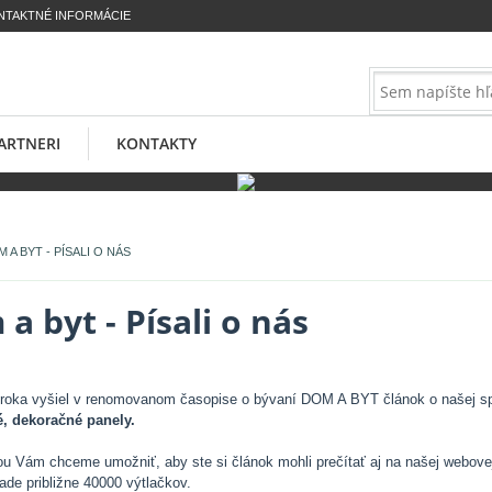
NTAKTNÉ INFORMÁCIE
ARTNERI
KONTAKTY
 A BYT - PÍSALI O NÁS
a byt - Písali o nás
roka vyšiel v renomovanom časopise o bývaní DOM A BYT článok o našej spo
, dekoračné panely.
ou Vám chceme umožniť, aby ste si článok mohli prečítať aj na našej webove
ade približne 40000 výtlačkov.